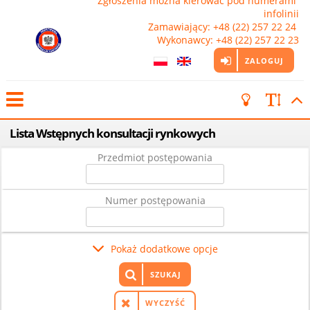
Zgłoszenia można kierować pod numerami 
infolinii

Zamawiający: +48 (22) 257 22 24 
Wykonawcy: +48 (22) 257 22 23
ZALOGUJ
Lista Wstępnych konsultacji rynkowych
Przedmiot postępowania
Numer postępowania
Pokaż dodatkowe opcje
SZUKAJ
WYCZYŚĆ