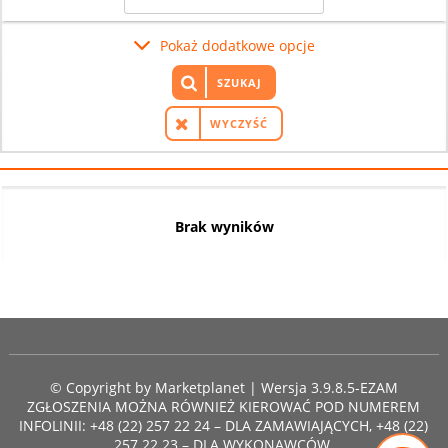
Pokaż dodatkowe opcje
SZUKAJ
WYCZYŚĆ
Brak wyników
© Copyright by
Marketplanet
| Wersja 3.9.8.5-EZAM
ZGŁOSZENIA MOŻNA RÓWNIEŻ KIEROWAĆ POD NUMEREM
INFOLINII: +48 (22) 257 22 24 – DLA ZAMAWIAJĄCYCH, +48 (22)
257 22 23 – DLA WYKONAWCÓW.