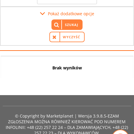
Pokaż dodatkowe opcje
SZUKAJ
WYCZYŚĆ
Brak wyników
© Copyright by
Marketplanet
| Wersja 3.9.8.5-EZAM
ZGŁOSZENIA MOŻNA RÓWNIEŻ KIEROWAĆ POD NUMEREM
INFOLINII: +48 (22) 257 22 24 – DLA ZAMAWIAJĄCYCH, +48 (22)
257 22 23 – DLA WYKONAWCÓW.