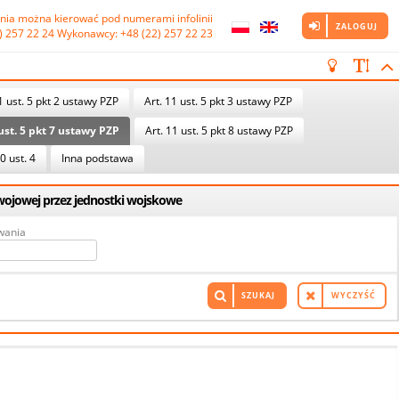
nia można kierować pod numerami infolinii

ZALOGUJ
) 257 22 24 Wykonawcy: +48 (22) 257 22 23
1 ust. 5 pkt 2 ustawy PZP
Art. 11 ust. 5 pkt 3 ustawy PZP
 ust. 5 pkt 7 ustawy PZP
Art. 11 ust. 5 pkt 8 ustawy PZP
0 ust. 4
Inna podstawa
ozwojowej przez jednostki wojskowe
wania
SZUKAJ
WYCZYŚĆ